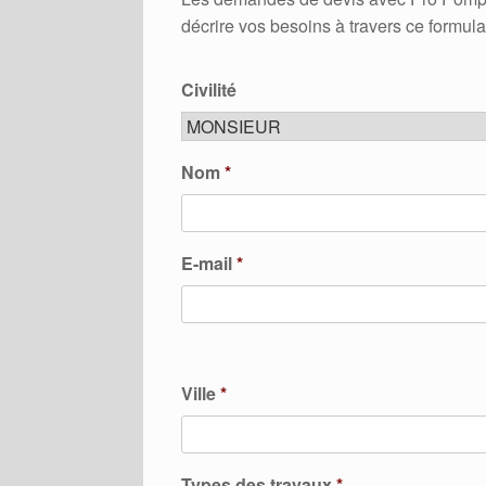
décrire vos besoins à travers ce formula
Civilité
Nom
*
E-mail
*
Ville
*
Types des travaux
*