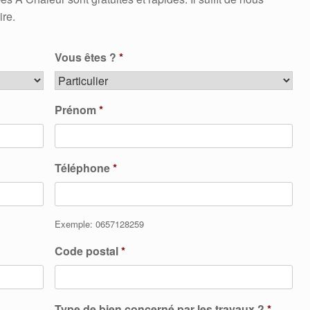
ire.
Vous êtes ?
*
Prénom
*
Téléphone
*
Exemple: 0657128259
Code postal
*
Type de bien concerné par les travaux ?
*