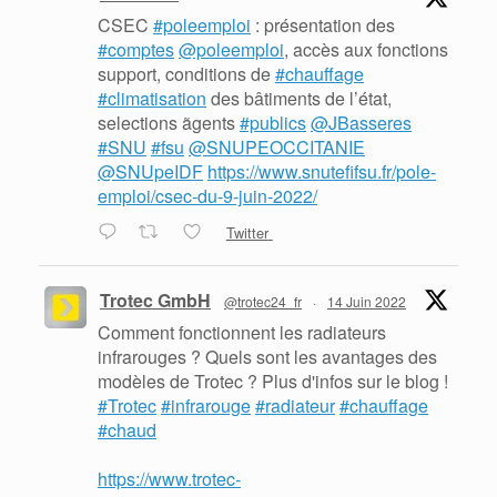
CSEC
#poleemploi
: présentation des
#comptes
@poleemploi
, accès aux fonctions
support, conditions de
#chauffage
#climatisation
des bâtiments de l’état,
selections ãgents
#publics
@JBasseres
#SNU
#fsu
@SNUPEOCCITANIE
@SNUpeIDF
https://www.snutefifsu.fr/pole-
emploi/csec-du-9-juin-2022/
Twitter
Trotec GmbH
@trotec24_fr
·
14 Juin 2022
Comment fonctionnent les radiateurs
infrarouges ? Quels sont les avantages des
modèles de Trotec ? Plus d'infos sur le blog !
#Trotec
#infrarouge
#radiateur
#chauffage
#chaud
https://www.trotec-