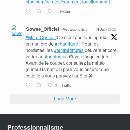
blog.com/fr/trotec/comment-fonctionnent-l...
Twitter
Sowee_Officiel
@sowee_officiel
·
14 Juin 2022
#MardiConseil
On n'est pas tous égaux
en matière de
#chauffage
! Pour les
nordistes, les
#températures
peuvent encore
varier au
#printemps
🌸 voir jusqu'en juin !
Avant de le couper, consultez la météo
(surtout la nuit 🌙) pour vous assurer que
cette fois vous pouvez l'arrêter ❌
3
Twitter
Load More
Professionnalisme