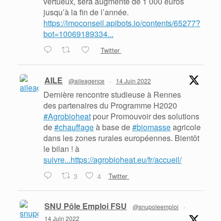
vertueux, sera augmenté de 1 000 euros
jusqu’à la fin de l’année.
https://imoconseil.apibots.io/contents/65277?
bot=10069189334...
Twitter
AILE
@aileagence
·
14 Juin 2022
Dernière rencontre studieuse à Rennes
des partenaires du Programme H2020
#Agrobioheat
pour Promouvoir des solutions
de
#chauffage
à base de
#biomasse
agricole
dans les zones rurales européennes. Bientôt
le bilan ! à
suivre...https://agrobioheat.eu/fr/accueil/
3
4
Twitter
SNU Pôle Emploi FSU
@snupoleemploi
·
14 Juin 2022