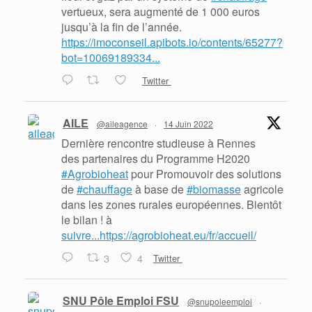
vertueux, sera augmenté de 1 000 euros
jusqu’à la fin de l’année.
https://imoconseil.apibots.io/contents/65277?
bot=10069189334...
Twitter
AILE
@aileagence
·
14 Juin 2022
Dernière rencontre studieuse à Rennes
des partenaires du Programme H2020
#Agrobioheat
pour Promouvoir des solutions
de
#chauffage
à base de
#biomasse
agricole
dans les zones rurales européennes. Bientôt
le bilan ! à
suivre...https://agrobioheat.eu/fr/accueil/
3
4
Twitter
SNU Pôle Emploi FSU
@snupoleemploi
·