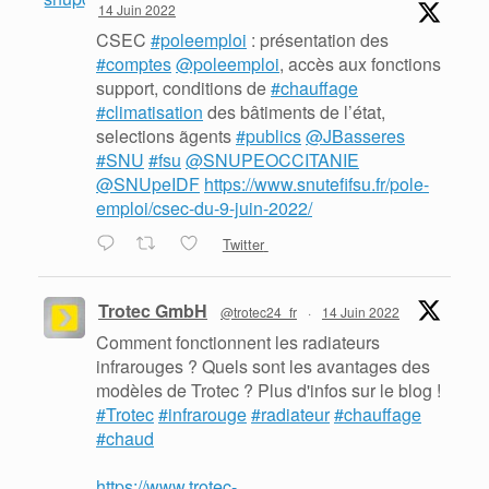
14 Juin 2022
CSEC
#poleemploi
: présentation des
#comptes
@poleemploi
, accès aux fonctions
support, conditions de
#chauffage
#climatisation
des bâtiments de l’état,
selections ãgents
#publics
@JBasseres
#SNU
#fsu
@SNUPEOCCITANIE
@SNUpeIDF
https://www.snutefifsu.fr/pole-
emploi/csec-du-9-juin-2022/
Twitter
Trotec GmbH
@trotec24_fr
·
14 Juin 2022
Comment fonctionnent les radiateurs
infrarouges ? Quels sont les avantages des
modèles de Trotec ? Plus d'infos sur le blog !
#Trotec
#infrarouge
#radiateur
#chauffage
#chaud
https://www.trotec-