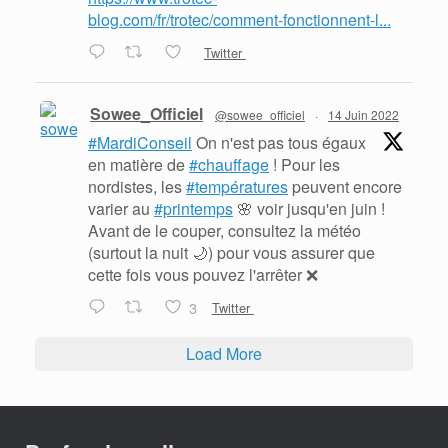
blog.com/fr/trotec/comment-fonctionnent-l...
Twitter
Sowee_Officiel
@sowee_officiel
·
14 Juin 2022
#MardiConseil
On n'est pas tous égaux
en matière de
#chauffage
! Pour les
nordistes, les
#températures
peuvent encore
varier au
#printemps
🌸 voir jusqu'en juin !
Avant de le couper, consultez la météo
(surtout la nuit 🌙) pour vous assurer que
cette fois vous pouvez l'arrêter ❌
3
Twitter
Load More