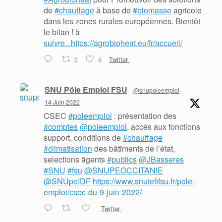
de
#chauffage
à base de
#biomasse
agricole
dans les zones rurales européennes. Bientôt
le bilan ! à
suivre...https://agrobioheat.eu/fr/accueil/
3
4
Twitter
SNU Pôle Emploi FSU
@snupoleemploi
·
14 Juin 2022
CSEC
#poleemploi
: présentation des
#comptes
@poleemploi
, accès aux fonctions
support, conditions de
#chauffage
#climatisation
des bâtiments de l’état,
selections ãgents
#publics
@JBasseres
#SNU
#fsu
@SNUPEOCCITANIE
@SNUpeIDF
https://www.snutefifsu.fr/pole-
emploi/csec-du-9-juin-2022/
Twitter