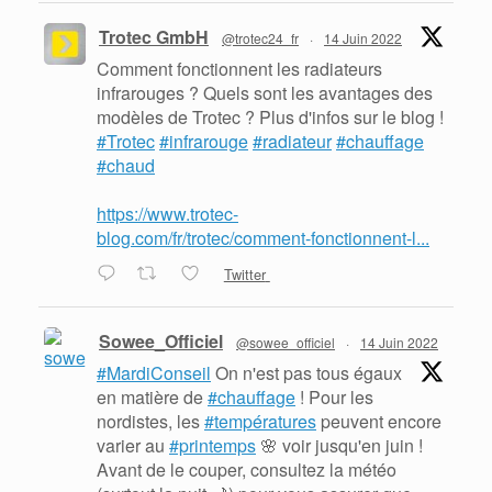
Trotec GmbH
@trotec24_fr
·
14 Juin 2022
Comment fonctionnent les radiateurs
infrarouges ? Quels sont les avantages des
modèles de Trotec ? Plus d'infos sur le blog !
#Trotec
#infrarouge
#radiateur
#chauffage
#chaud
https://www.trotec-
blog.com/fr/trotec/comment-fonctionnent-l...
Twitter
Sowee_Officiel
@sowee_officiel
·
14 Juin 2022
#MardiConseil
On n'est pas tous égaux
en matière de
#chauffage
! Pour les
nordistes, les
#températures
peuvent encore
varier au
#printemps
🌸 voir jusqu'en juin !
Avant de le couper, consultez la météo