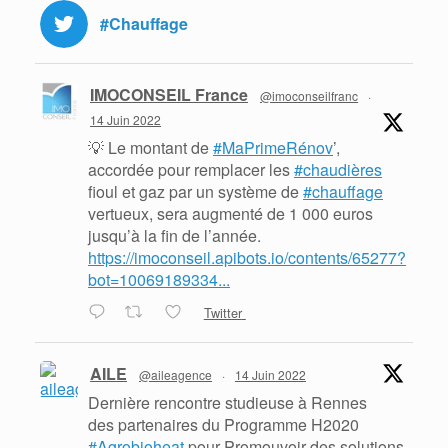
#Chauffage
IMOCONSEIL France
@imoconseilfranc
·
14 Juin 2022
💡 Le montant de
#MaPrimeRénov
’,
accordée pour remplacer les
#chaudières
fioul et gaz par un système de
#chauffage
vertueux, sera augmenté de 1 000 euros
jusqu’à la fin de l’année.
https://imoconseil.apibots.io/contents/65277?
bot=10069189334...
Twitter
AILE
@aileagence
·
14 Juin 2022
Dernière rencontre studieuse à Rennes
des partenaires du Programme H2020
#Agrobioheat
pour Promouvoir des solutions