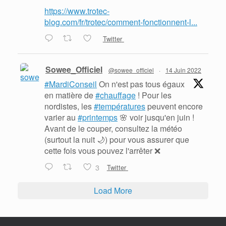
https://www.trotec-
blog.com/fr/trotec/comment-fonctionnent-l...
Twitter
Sowee_Officiel
@sowee_officiel
·
14 Juin 2022
#MardiConseil
On n'est pas tous égaux
en matière de
#chauffage
! Pour les
nordistes, les
#températures
peuvent encore
varier au
#printemps
🌸 voir jusqu'en juin !
Avant de le couper, consultez la météo
(surtout la nuit 🌙) pour vous assurer que
cette fois vous pouvez l'arrêter ❌
3
Twitter
Load More