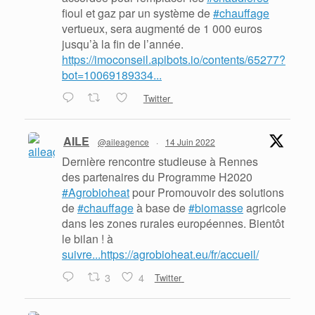
fioul et gaz par un système de
#chauffage
vertueux, sera augmenté de 1 000 euros
jusqu’à la fin de l’année.
https://imoconseil.apibots.io/contents/65277?
bot=10069189334...
Twitter
AILE
@aileagence
·
14 Juin 2022
Dernière rencontre studieuse à Rennes
des partenaires du Programme H2020
#Agrobioheat
pour Promouvoir des solutions
de
#chauffage
à base de
#biomasse
agricole
dans les zones rurales européennes. Bientôt
le bilan ! à
suivre...https://agrobioheat.eu/fr/accueil/
3
4
Twitter