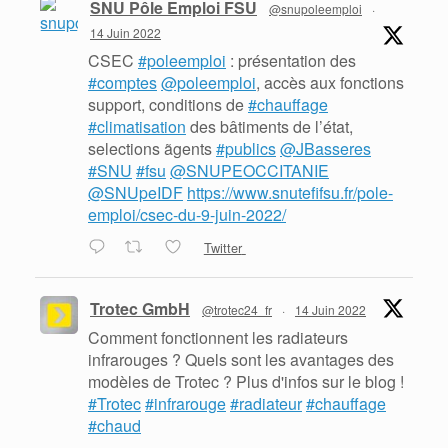
SNU Pôle Emploi FSU
@snupoleemploi
·
14 Juin 2022
CSEC
#poleemploi
: présentation des
#comptes
@poleemploi
, accès aux fonctions
support, conditions de
#chauffage
#climatisation
des bâtiments de l’état,
selections ãgents
#publics
@JBasseres
#SNU
#fsu
@SNUPEOCCITANIE
@SNUpeIDF
https://www.snutefifsu.fr/pole-
emploi/csec-du-9-juin-2022/
Twitter
Trotec GmbH
@trotec24_fr
·
14 Juin 2022
Comment fonctionnent les radiateurs
infrarouges ? Quels sont les avantages des
modèles de Trotec ? Plus d'infos sur le blog !
#Trotec
#infrarouge
#radiateur
#chauffage
#chaud