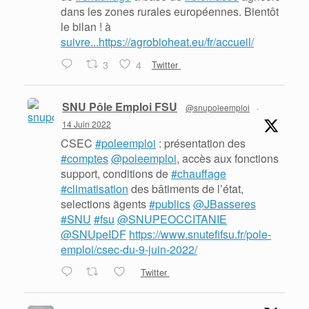
dans les zones rurales européennes. Bientôt
le bilan ! à
suivre...https://agrobioheat.eu/fr/accueil/
3
4
Twitter
SNU Pôle Emploi FSU
@snupoleemploi
·
14 Juin 2022
CSEC
#poleemploi
: présentation des
#comptes
@poleemploi
, accès aux fonctions
support, conditions de
#chauffage
#climatisation
des bâtiments de l’état,
selections ãgents
#publics
@JBasseres
#SNU
#fsu
@SNUPEOCCITANIE
@SNUpeIDF
https://www.snutefifsu.fr/pole-
emploi/csec-du-9-juin-2022/
Twitter