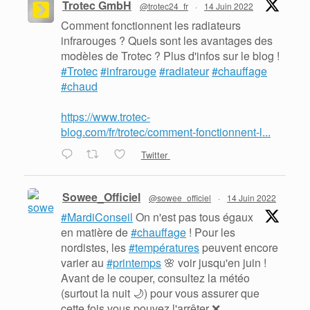
Trotec GmbH
@trotec24_fr
·
14 Juin 2022
Comment fonctionnent les radiateurs
infrarouges ? Quels sont les avantages des
modèles de Trotec ? Plus d'infos sur le blog !
#Trotec
#infrarouge
#radiateur
#chauffage
#chaud
https://www.trotec-
blog.com/fr/trotec/comment-fonctionnent-l...
Twitter
Sowee_Officiel
@sowee_officiel
·
14 Juin 2022
#MardiConseil
On n'est pas tous égaux
en matière de
#chauffage
! Pour les
nordistes, les
#températures
peuvent encore
varier au
#printemps
🌸 voir jusqu'en juin !
Avant de le couper, consultez la météo
(surtout la nuit 🌙) pour vous assurer que
cette fois vous pouvez l'arrêter ❌