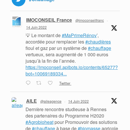
IMOCONSEIL France
@imoconseilfranc
·
14 Juin 2022
💡 Le montant de
#MaPrimeRénov
’,
accordée pour remplacer les
#chaudières
fioul et gaz par un système de
#chauffage
vertueux, sera augmenté de 1 000 euros
jusqu’à la fin de l’année.
https://imoconseil.apibots.io/contents/65277?
bot=10069189334...
Twitter
AILE
@aileagence
·
14 Juin 2022
Dernière rencontre studieuse à Rennes
des partenaires du Programme H2020
#Agrobioheat
pour Promouvoir des solutions
de
#chauffage
à base de
#biomasse
agricole