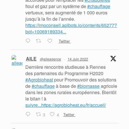
fioul et gaz par un système de
#chauffage
vertueux, sera augmenté de 1 000 euros
jusqu’à la fin de l’année.
https://imoconseil.apibots.io/contents/65277?
bot=10069189334...
Twitter
AILE
@aileagence
·
14 Juin 2022
Dernière rencontre studieuse à Rennes
des partenaires du Programme H2020
#Agrobioheat
pour Promouvoir des solutions
de
#chauffage
à base de
#biomasse
agricole
dans les zones rurales européennes. Bientôt
le bilan ! à
suivre...https://agrobioheat.eu/fr/accueil/
3
4
Twitter