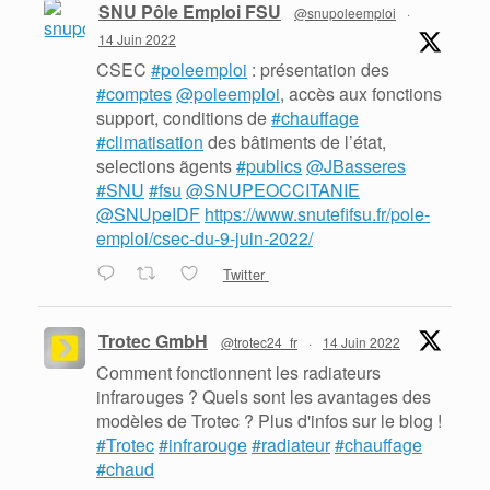
SNU Pôle Emploi FSU
@snupoleemploi
·
14 Juin 2022
CSEC
#poleemploi
: présentation des
#comptes
@poleemploi
, accès aux fonctions
support, conditions de
#chauffage
#climatisation
des bâtiments de l’état,
selections ãgents
#publics
@JBasseres
#SNU
#fsu
@SNUPEOCCITANIE
@SNUpeIDF
https://www.snutefifsu.fr/pole-
emploi/csec-du-9-juin-2022/
Twitter
Trotec GmbH
@trotec24_fr
·
14 Juin 2022
Comment fonctionnent les radiateurs
infrarouges ? Quels sont les avantages des
modèles de Trotec ? Plus d'infos sur le blog !
#Trotec
#infrarouge
#radiateur
#chauffage
#chaud