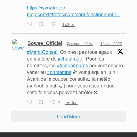
https://www.trotec-
blog.com/fr/trotec/comment-fonctionnent-l...
Twitter
Sowee_Officiel
@sowee_officiel
·
14 Juin 2022
#MardiConseil
On n'est pas tous égaux
en matière de
#chauffage
! Pour les
nordistes, les
#températures
peuvent encore
varier au
#printemps
🌸 voir jusqu'en juin !
Avant de le couper, consultez la météo
(surtout la nuit 🌙) pour vous assurer que
cette fois vous pouvez l'arrêter ❌
3
Twitter
Load More