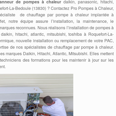
anneur de pompes à chaleur
daikin, panasonic, hitachi,
quefort-La-Bedoule (13830) ? Contactez Pro Pompes à Chaleur,
spécialiste de chauffage par pompe à chaleur implantée à
et, notre équipe assure l’installation, la maintenance, le
marques reconnues. Nous réalisons l’installation de pompes à
daikin, hitachi, atlantic, mitsubishi, toshiba à Roquefort-La-
ermique, nouvelle installation ou remplacement de votre PAC,
ertise de nos spécialistes de chauffage par pompe à chaleur.
s marques Daikin, Hitachi, Atlantic, Mitsubishi. Elles mettent
techniciens des formations pour les maintenir à jour sur les
ent.