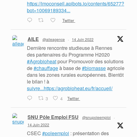
https://imoconseil.apibots.io/contents/65277?
bot=10069189334...
Twitter
AILE
@aileagence
·
14 Juin 2022
Dernière rencontre studieuse à Rennes
des partenaires du Programme H2020
#Agrobioheat
pour Promouvoir des solutions
de
#chauffage
à base de
#biomasse
agricole
dans les zones rurales européennes. Bientôt
le bilan ! à
suivre...https://agrobioheat.eu/fr/accueil/
3
4
Twitter
SNU Pôle Emploi FSU
@snupoleemploi
·
14 Juin 2022
CSEC
#poleemploi
: présentation des