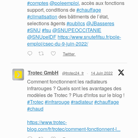
#comptes
@poleemploi
, accès aux fonctions
support, conditions de
#chauffage
#climatisation
des bâtiments de l’état,
selections ãgents
#publics
@JBasseres
#SNU
#fsu
@SNUPEOCCITANIE
@SNUpeIDF
https://www.snutefifsu.fr/pole-
emploi/csec-du-9-juin-2022/
Twitter
Trotec GmbH
@trotec24_fr
·
14 Juin 2022
Comment fonctionnent les radiateurs
infrarouges ? Quels sont les avantages des
modèles de Trotec ? Plus d'infos sur le blog !
#Trotec
#infrarouge
#radiateur
#chauffage
#chaud
https://www.trotec-
blog.com/fr/trotec/comment-fonctionnent-l...