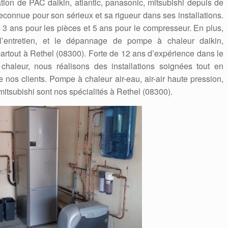
lation de PAC daikin, atlantic, panasonic, mitsubishi depuis de
connue pour son sérieux et sa rigueur dans ses installations.
es 3 ans pour les pièces et 5 ans pour le compresseur. En plus,
, l’entretien, et le dépannage de pompe à chaleur daikin,
 partout à Rethel (08300). Forte de 12 ans d’expérience dans le
aleur, nous réalisons des installations soignées tout en
e nos clients. Pompe à chaleur air-eau, air-air haute pression,
 mitsubishi sont nos spécialités à Rethel (08300).