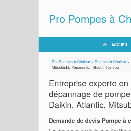
Skip
to
content
Pro Pompes à Ch
ACCUEIL
Pro Pompes à Chaleur
>
Pompes à Chaleur
>
Mitsubishi, Panasonic, Hitachi, Toshiba
Entreprise experte en i
dépannage de pompes 
Daikin, Atlantic, Mitsu
Demande de devis Pompe à c
Les demandes de devis avec Pro Pompes A