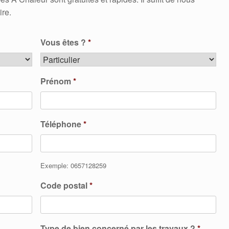
ire.
Vous êtes ?
*
Prénom
*
Téléphone
*
Exemple: 0657128259
Code postal
*
Type de bien concerné par les travaux ?
*