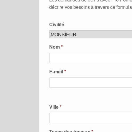
décrire vos besoins à travers ce formula
Civilité
Nom
*
E-mail
*
Ville
*
Types des travaux
*