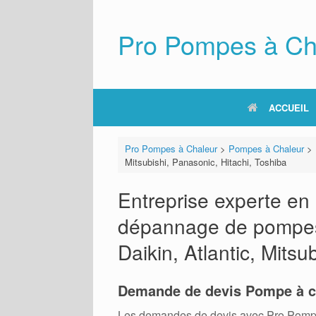
Skip
to
content
Pro Pompes à Ch
ACCUEIL
Pro Pompes à Chaleur
>
Pompes à Chaleur
>
Mitsubishi, Panasonic, Hitachi, Toshiba
Entreprise experte en i
dépannage de pompes 
Daikin, Atlantic, Mitsu
Demande de devis Pompe à c
Les demandes de devis avec Pro Pompes A