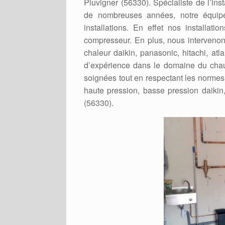
Pluvigner (56330). Spécialiste de l’ins
de nombreuses années, notre équip
installations. En effet nos installat
compresseur. En plus, nous intervenons
chaleur daikin, panasonic, hitachi, atl
d’expérience dans le domaine du chauf
soignées tout en respectant les normes e
haute pression, basse pression daikin, 
(56330).