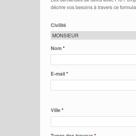
décrire vos besoins à travers ce formula
Civilité
Nom
*
E-mail
*
Ville
*
Types des travaux
*