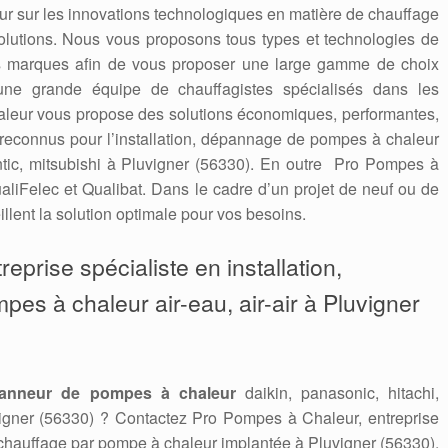
 jour sur les innovations technologiques en matière de chauffage
solutions. Nous vous proposons tous types et technologies de
es marques afin de vous proposer une large gamme de choix
une grande équipe de chauffagistes spécialisés dans les
leur vous propose des solutions économiques, performantes,
econnus pour l’installation, dépannage de pompes à chaleur
lantic, mitsubishi à Pluvigner (56330). En outre Pro Pompes à
aliFelec et Qualibat. Dans le cadre d’un projet de neuf ou de
llent la solution optimale pour vos besoins.
eprise spécialiste en installation,
pes à chaleur air-eau, air-air à Pluvigner
anneur de pompes à chaleur
daikin, panasonic, hitachi,
uvigner (56330) ? Contactez Pro Pompes à Chaleur, entreprise
 chauffage par pompe à chaleur implantée à Pluvigner (56330).