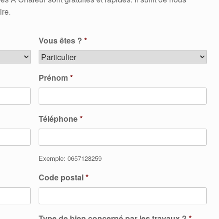
ire.
Vous êtes ?
*
Prénom
*
Téléphone
*
Exemple: 0657128259
Code postal
*
Type de bien concerné par les travaux ?
*