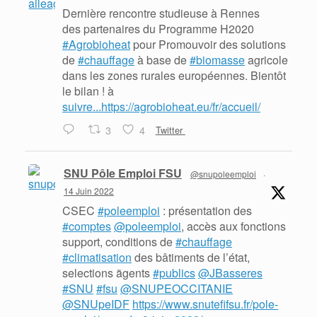
Dernière rencontre studieuse à Rennes
des partenaires du Programme H2020
#Agrobioheat
pour Promouvoir des solutions
de
#chauffage
à base de
#biomasse
agricole
dans les zones rurales européennes. Bientôt
le bilan ! à
suivre...https://agrobioheat.eu/fr/accueil/
3
4
Twitter
SNU Pôle Emploi FSU
@snupoleemploi
·
14 Juin 2022
CSEC
#poleemploi
: présentation des
#comptes
@poleemploi
, accès aux fonctions
support, conditions de
#chauffage
#climatisation
des bâtiments de l’état,
selections ãgents
#publics
@JBasseres
#SNU
#fsu
@SNUPEOCCITANIE
@SNUpeIDF
https://www.snutefifsu.fr/pole-