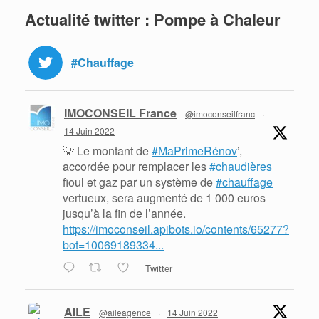
Actualité twitter : Pompe à Chaleur
#Chauffage
IMOCONSEIL France
@imoconseilfranc
·
14 Juin 2022
💡 Le montant de
#MaPrimeRénov
’,
accordée pour remplacer les
#chaudières
fioul et gaz par un système de
#chauffage
vertueux, sera augmenté de 1 000 euros
jusqu’à la fin de l’année.
https://imoconseil.apibots.io/contents/65277?
bot=10069189334...
Twitter
AILE
@aileagence
·
14 Juin 2022