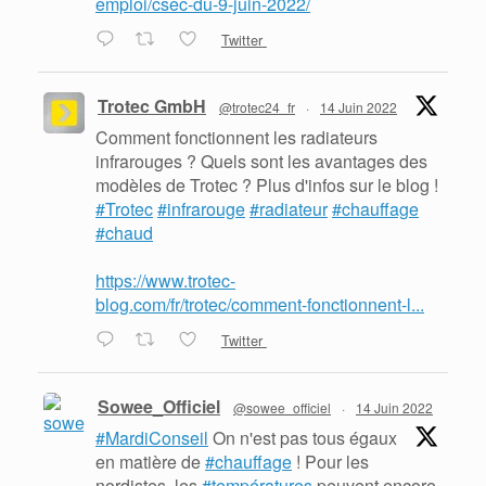
emploi/csec-du-9-juin-2022/
Twitter
Trotec GmbH
@trotec24_fr
·
14 Juin 2022
Comment fonctionnent les radiateurs
infrarouges ? Quels sont les avantages des
modèles de Trotec ? Plus d'infos sur le blog !
#Trotec
#infrarouge
#radiateur
#chauffage
#chaud
https://www.trotec-
blog.com/fr/trotec/comment-fonctionnent-l...
Twitter
Sowee_Officiel
@sowee_officiel
·
14 Juin 2022
#MardiConseil
On n'est pas tous égaux
en matière de
#chauffage
! Pour les
nordistes, les
#températures
peuvent encore