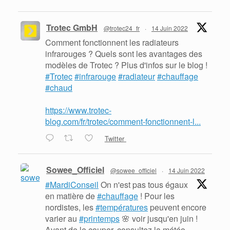
Trotec GmbH
@trotec24_fr
·
14 Juin 2022
Comment fonctionnent les radiateurs
infrarouges ? Quels sont les avantages des
modèles de Trotec ? Plus d'infos sur le blog !
#Trotec
#infrarouge
#radiateur
#chauffage
#chaud
https://www.trotec-
blog.com/fr/trotec/comment-fonctionnent-l...
Twitter
Sowee_Officiel
@sowee_officiel
·
14 Juin 2022
#MardiConseil
On n'est pas tous égaux
en matière de
#chauffage
! Pour les
nordistes, les
#températures
peuvent encore
varier au
#printemps
🌸 voir jusqu'en juin !
Avant de le couper, consultez la météo