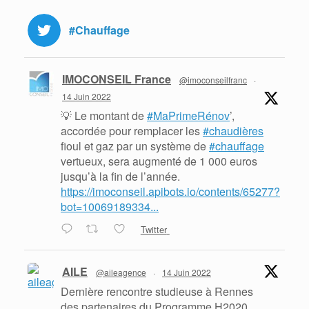
#Chauffage
IMOCONSEIL France
@imoconseilfranc
·
14 Juin 2022
💡 Le montant de
#MaPrimeRénov
’,
accordée pour remplacer les
#chaudières
fioul et gaz par un système de
#chauffage
vertueux, sera augmenté de 1 000 euros
jusqu’à la fin de l’année.
https://imoconseil.apibots.io/contents/65277?
bot=10069189334...
Twitter
AILE
@aileagence
·
14 Juin 2022
Dernière rencontre studieuse à Rennes
des partenaires du Programme H2020