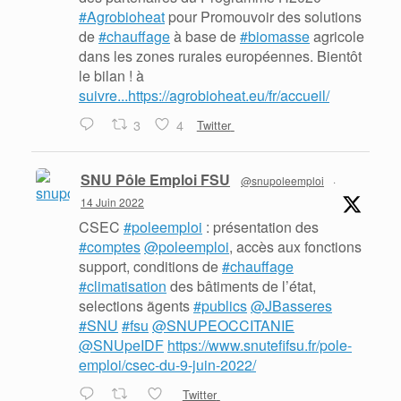
#Agrobioheat
pour Promouvoir des solutions
de
#chauffage
à base de
#biomasse
agricole
dans les zones rurales européennes. Bientôt
le bilan ! à
suivre...https://agrobioheat.eu/fr/accueil/
3
4
Twitter
SNU Pôle Emploi FSU
@snupoleemploi
·
14 Juin 2022
CSEC
#poleemploi
: présentation des
#comptes
@poleemploi
, accès aux fonctions
support, conditions de
#chauffage
#climatisation
des bâtiments de l’état,
selections ãgents
#publics
@JBasseres
#SNU
#fsu
@SNUPEOCCITANIE
@SNUpeIDF
https://www.snutefifsu.fr/pole-
emploi/csec-du-9-juin-2022/
Twitter