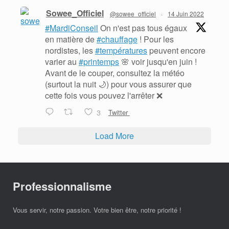
Sowee_Officiel
@sowee_officiel
·
14 Juin 2022
#MardiConseil
On n'est pas tous égaux
en matière de
#chauffage
! Pour les
nordistes, les
#températures
peuvent encore
varier au
#printemps
🌸 voir jusqu'en juin !
Avant de le couper, consultez la météo
(surtout la nuit 🌙) pour vous assurer que
cette fois vous pouvez l'arrêter ❌
3
Twitter
Load More
Professionnalisme
Vous servir, notre passion. Votre bien être, notre priorité !