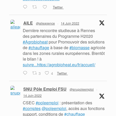
Twitter
AILE
@aileagence
·
14 Juin 2022
Dernière rencontre studieuse à Rennes
des partenaires du Programme H2020
#Agrobioheat
pour Promouvoir des solutions
de
#chauffage
à base de
#biomasse
agricole
dans les zones rurales européennes. Bientôt
le bilan ! à
suivre...https://agrobioheat.eu/fr/accueil/
3
4
Twitter
SNU Pôle Emploi FSU
@snupoleemploi
·
14 Juin 2022
CSEC
#poleemploi
: présentation des
#comptes
@poleemploi
, accès aux fonctions
support, conditions de
#chauffage