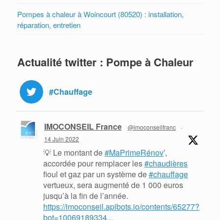
Pompes à chaleur à Woincourt (80520) : installation,
réparation, entretien
Actualité twitter : Pompe à Chaleur
#Chauffage
IMOCONSEIL France
@imoconseilfranc
·
14 Juin 2022
💡 Le montant de
#MaPrimeRénov
’,
accordée pour remplacer les
#chaudières
fioul et gaz par un système de
#chauffage
vertueux, sera augmenté de 1 000 euros
jusqu’à la fin de l’année.
https://imoconseil.apibots.io/contents/65277?
bot=10069189334...