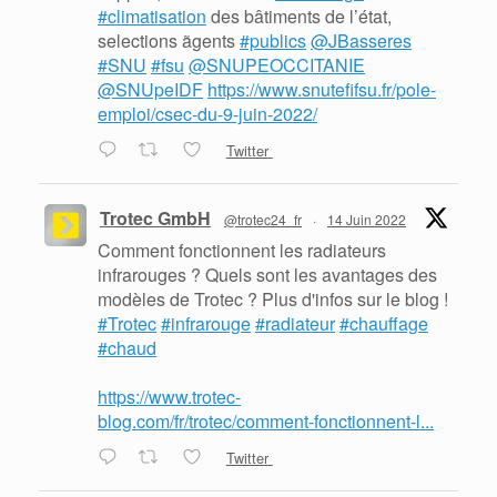
#climatisation
des bâtiments de l’état,
selections ãgents
#publics
@JBasseres
#SNU
#fsu
@SNUPEOCCITANIE
@SNUpeIDF
https://www.snutefifsu.fr/pole-
emploi/csec-du-9-juin-2022/
Twitter
Trotec GmbH
@trotec24_fr
·
14 Juin 2022
Comment fonctionnent les radiateurs
infrarouges ? Quels sont les avantages des
modèles de Trotec ? Plus d'infos sur le blog !
#Trotec
#infrarouge
#radiateur
#chauffage
#chaud
https://www.trotec-
blog.com/fr/trotec/comment-fonctionnent-l...
Twitter