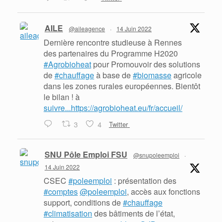
AILE
@aileagence
·
14 Juin 2022
Dernière rencontre studieuse à Rennes
des partenaires du Programme H2020
#Agrobioheat
pour Promouvoir des solutions
de
#chauffage
à base de
#biomasse
agricole
dans les zones rurales européennes. Bientôt
le bilan ! à
suivre...https://agrobioheat.eu/fr/accueil/
3
4
Twitter
SNU Pôle Emploi FSU
@snupoleemploi
·
14 Juin 2022
CSEC
#poleemploi
: présentation des
#comptes
@poleemploi
, accès aux fonctions
support, conditions de
#chauffage
#climatisation
des bâtiments de l’état,