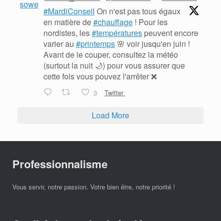
#MardiConseil
On n'est pas tous égaux
en matière de
#chauffage
! Pour les
nordistes, les
#températures
peuvent encore
varier au
#printemps
🌸 voir jusqu'en juin !
Avant de le couper, consultez la météo
(surtout la nuit 🌙) pour vous assurer que
cette fois vous pouvez l'arrêter ❌
3
Twitter
Load More
Professionnalisme
Vous servir, notre passion. Votre bien être, notre priorité !