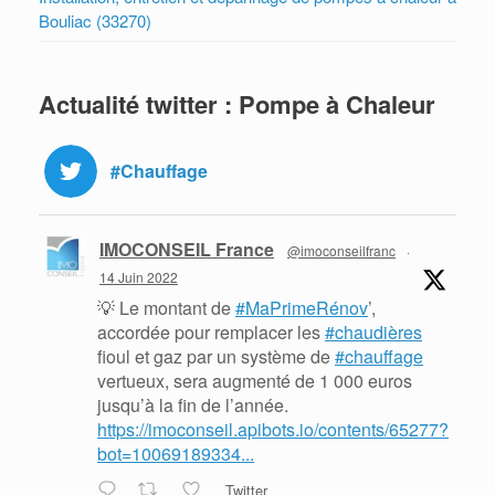
Bouliac (33270)
Actualité twitter : Pompe à Chaleur
#Chauffage
IMOCONSEIL France
@imoconseilfranc
·
14 Juin 2022
💡 Le montant de
#MaPrimeRénov
’,
accordée pour remplacer les
#chaudières
fioul et gaz par un système de
#chauffage
vertueux, sera augmenté de 1 000 euros
jusqu’à la fin de l’année.
https://imoconseil.apibots.io/contents/65277?
bot=10069189334...
Twitter