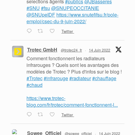
selections ãgents
#publics
@JBasseres
#SNU
#fsu
@SNUPEOCCITANIE
@SNUpeIDF
https://www.snutefifsu.fr/pole-
emploi/csec-du-9-juin-2022/
Twitter
Trotec GmbH
@trotec24_fr
·
14 Juin 2022
Comment fonctionnent les radiateurs
infrarouges ? Quels sont les avantages des
modèles de Trotec ? Plus d'infos sur le blog !
#Trotec
#infrarouge
#radiateur
#chauffage
#chaud
https://www.trotec-
blog.com/fr/trotec/comment-fonctionnent-l...
Twitter
Sowee_Officiel
@sowee_officiel
·
14 Juin 2022