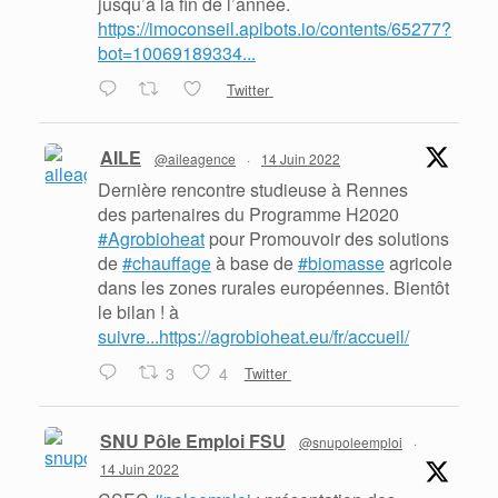
jusqu’à la fin de l’année.
https://imoconseil.apibots.io/contents/65277?
bot=10069189334...
Twitter
AILE
@aileagence
·
14 Juin 2022
Dernière rencontre studieuse à Rennes
des partenaires du Programme H2020
#Agrobioheat
pour Promouvoir des solutions
de
#chauffage
à base de
#biomasse
agricole
dans les zones rurales européennes. Bientôt
le bilan ! à
suivre...https://agrobioheat.eu/fr/accueil/
3
4
Twitter
SNU Pôle Emploi FSU
@snupoleemploi
·
14 Juin 2022