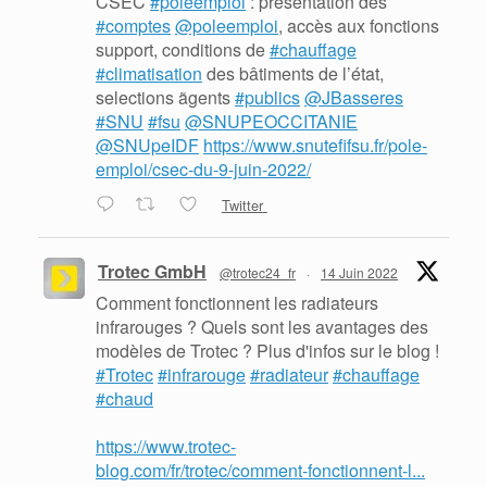
CSEC
#poleemploi
: présentation des
#comptes
@poleemploi
, accès aux fonctions
support, conditions de
#chauffage
#climatisation
des bâtiments de l’état,
selections ãgents
#publics
@JBasseres
#SNU
#fsu
@SNUPEOCCITANIE
@SNUpeIDF
https://www.snutefifsu.fr/pole-
emploi/csec-du-9-juin-2022/
Twitter
Trotec GmbH
@trotec24_fr
·
14 Juin 2022
Comment fonctionnent les radiateurs
infrarouges ? Quels sont les avantages des
modèles de Trotec ? Plus d'infos sur le blog !
#Trotec
#infrarouge
#radiateur
#chauffage
#chaud
https://www.trotec-
blog.com/fr/trotec/comment-fonctionnent-l...