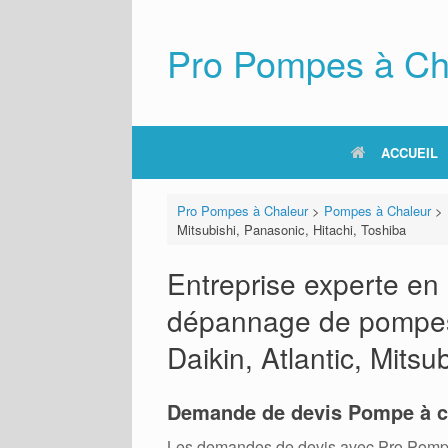
Skip
to
content
Pro Pompes à Ch
ACCUEIL
Pro Pompes à Chaleur
>
Pompes à Chaleur
>
Mitsubishi, Panasonic, Hitachi, Toshiba
Entreprise experte en i
dépannage de pompes à
Daikin, Atlantic, Mitsu
Demande de devis Pompe à c
Les demandes de devis avec Pro Pompes A