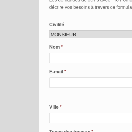
décrire vos besoins à travers ce formula
Civilité
Nom
*
E-mail
*
Ville
*
Types des travaux
*