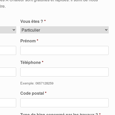
ire.
Vous êtes ?
*
Prénom
*
Téléphone
*
Exemple: 0657128259
Code postal
*
Type de bien concerné par les travaux ?
*