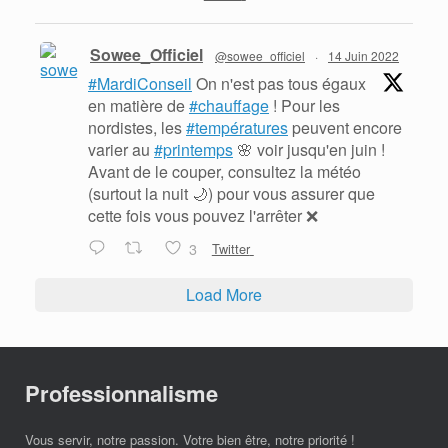
Sowee_Officiel
@sowee_officiel
·
14 Juin 2022
#MardiConseil
On n'est pas tous égaux
en matière de
#chauffage
! Pour les
nordistes, les
#températures
peuvent encore
varier au
#printemps
🌸 voir jusqu'en juin !
Avant de le couper, consultez la météo
(surtout la nuit 🌙) pour vous assurer que
cette fois vous pouvez l'arrêter ❌
3
Twitter
Load More
Professionnalisme
Vous servir, notre passion. Votre bien être, notre priorité !