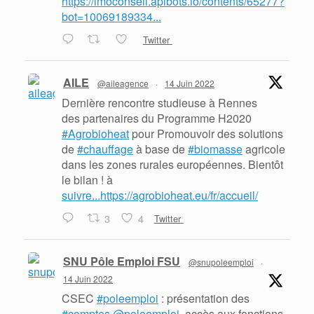
https://imoconseil.apibots.io/contents/65277?
bot=10069189334...
Twitter
AILE
@aileagence
·
14 Juin 2022
Dernière rencontre studieuse à Rennes
des partenaires du Programme H2020
#Agrobioheat
pour Promouvoir des solutions
de
#chauffage
à base de
#biomasse
agricole
dans les zones rurales européennes. Bientôt
le bilan ! à
suivre...https://agrobioheat.eu/fr/accueil/
3
4
Twitter
SNU Pôle Emploi FSU
@snupoleemploi
·
14 Juin 2022
CSEC
#poleemploi
: présentation des
#comptes
@poleemploi
, accès aux fonctions