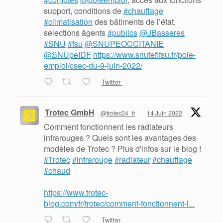
support, conditions de
#chauffage
#climatisation
des bâtiments de l’état,
selections ãgents
#publics
@JBasseres
#SNU
#fsu
@SNUPEOCCITANIE
@SNUpeIDF
https://www.snutefifsu.fr/pole-
emploi/csec-du-9-juin-2022/
Twitter
Trotec GmbH
@trotec24_fr
·
14 Juin 2022
Comment fonctionnent les radiateurs
infrarouges ? Quels sont les avantages des
modèles de Trotec ? Plus d'infos sur le blog !
#Trotec
#infrarouge
#radiateur
#chauffage
#chaud
https://www.trotec-
blog.com/fr/trotec/comment-fonctionnent-l...
Twitter