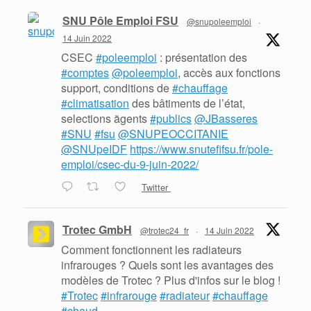
SNU Pôle Emploi FSU
@snupoleemploi
·
14 Juin 2022
CSEC
#poleemploi
: présentation des
#comptes
@poleemploi
, accès aux fonctions
support, conditions de
#chauffage
#climatisation
des bâtiments de l’état,
selections ãgents
#publics
@JBasseres
#SNU
#fsu
@SNUPEOCCITANIE
@SNUpeIDF
https://www.snutefifsu.fr/pole-
emploi/csec-du-9-juin-2022/
Twitter
Trotec GmbH
@trotec24_fr
·
14 Juin 2022
Comment fonctionnent les radiateurs
infrarouges ? Quels sont les avantages des
modèles de Trotec ? Plus d'infos sur le blog !
#Trotec
#infrarouge
#radiateur
#chauffage
#chaud