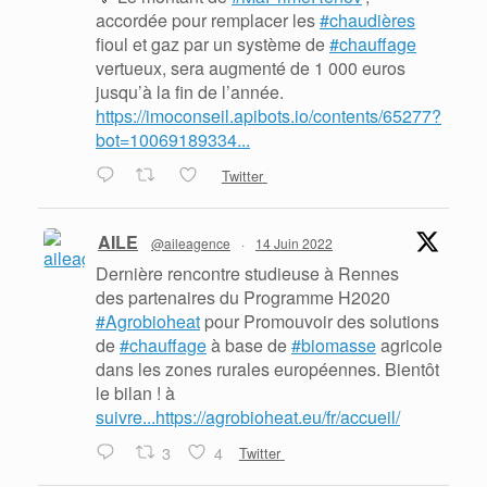
accordée pour remplacer les
#chaudières
fioul et gaz par un système de
#chauffage
vertueux, sera augmenté de 1 000 euros
jusqu’à la fin de l’année.
https://imoconseil.apibots.io/contents/65277?
bot=10069189334...
Twitter
AILE
@aileagence
·
14 Juin 2022
Dernière rencontre studieuse à Rennes
des partenaires du Programme H2020
#Agrobioheat
pour Promouvoir des solutions
de
#chauffage
à base de
#biomasse
agricole
dans les zones rurales européennes. Bientôt
le bilan ! à
suivre...https://agrobioheat.eu/fr/accueil/
3
4
Twitter