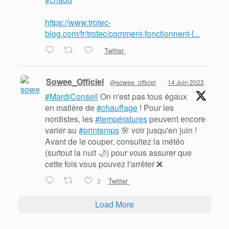
https://www.trotec-
blog.com/fr/trotec/comment-fonctionnent-l...
Twitter
Sowee_Officiel
@sowee_officiel
·
14 Juin 2022
#MardiConseil
On n'est pas tous égaux
en matière de
#chauffage
! Pour les
nordistes, les
#températures
peuvent encore
varier au
#printemps
🌸 voir jusqu'en juin !
Avant de le couper, consultez la météo
(surtout la nuit 🌙) pour vous assurer que
cette fois vous pouvez l'arrêter ❌
3
Twitter
Load More