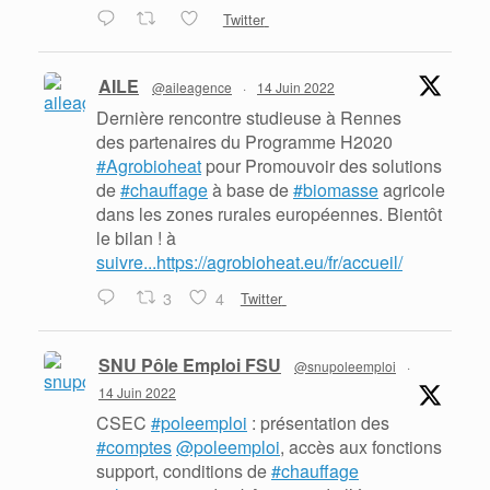
Twitter
AILE
@aileagence
·
14 Juin 2022
Dernière rencontre studieuse à Rennes
des partenaires du Programme H2020
#Agrobioheat
pour Promouvoir des solutions
de
#chauffage
à base de
#biomasse
agricole
dans les zones rurales européennes. Bientôt
le bilan ! à
suivre...https://agrobioheat.eu/fr/accueil/
3
4
Twitter
SNU Pôle Emploi FSU
@snupoleemploi
·
14 Juin 2022
CSEC
#poleemploi
: présentation des
#comptes
@poleemploi
, accès aux fonctions
support, conditions de
#chauffage