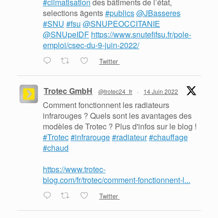
#climatisation
des bâtiments de l’état,
selections ãgents
#publics
@JBasseres
#SNU
#fsu
@SNUPEOCCITANIE
@SNUpeIDF
https://www.snutefifsu.fr/pole-
emploi/csec-du-9-juin-2022/
Twitter
Trotec GmbH
@trotec24_fr
·
14 Juin 2022
Comment fonctionnent les radiateurs
infrarouges ? Quels sont les avantages des
modèles de Trotec ? Plus d'infos sur le blog !
#Trotec
#infrarouge
#radiateur
#chauffage
#chaud
https://www.trotec-
blog.com/fr/trotec/comment-fonctionnent-l...
Twitter