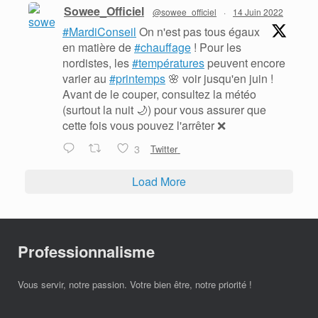
Sowee_Officiel
@sowee_officiel
·
14 Juin 2022
#MardiConseil
On n'est pas tous égaux
en matière de
#chauffage
! Pour les
nordistes, les
#températures
peuvent encore
varier au
#printemps
🌸 voir jusqu'en juin !
Avant de le couper, consultez la météo
(surtout la nuit 🌙) pour vous assurer que
cette fois vous pouvez l'arrêter ❌
3
Twitter
Load More
Professionnalisme
Vous servir, notre passion. Votre bien être, notre priorité !