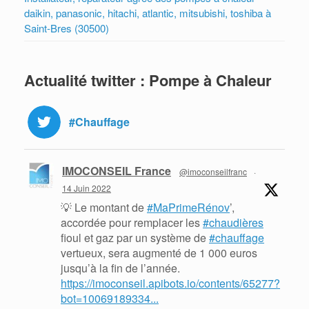
daikin, panasonic, hitachi, atlantic, mitsubishi, toshiba à
Saint-Bres (30500)
Actualité twitter : Pompe à Chaleur
#Chauffage
IMOCONSEIL France
@imoconseilfranc
·
14 Juin 2022
💡 Le montant de
#MaPrimeRénov
’,
accordée pour remplacer les
#chaudières
fioul et gaz par un système de
#chauffage
vertueux, sera augmenté de 1 000 euros
jusqu’à la fin de l’année.
https://imoconseil.apibots.io/contents/65277?
bot=10069189334...