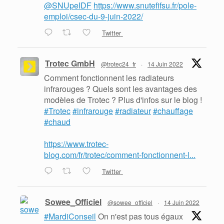
@SNUpeIDF
https://www.snutefifsu.fr/pole-
emploi/csec-du-9-juin-2022/
Twitter
Trotec GmbH
@trotec24_fr
·
14 Juin 2022
Comment fonctionnent les radiateurs
infrarouges ? Quels sont les avantages des
modèles de Trotec ? Plus d'infos sur le blog !
#Trotec
#infrarouge
#radiateur
#chauffage
#chaud
https://www.trotec-
blog.com/fr/trotec/comment-fonctionnent-l...
Twitter
Sowee_Officiel
@sowee_officiel
·
14 Juin 2022
#MardiConseil
On n'est pas tous égaux