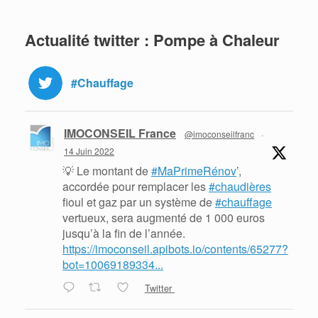
Actualité twitter : Pompe à Chaleur
#Chauffage
IMOCONSEIL France
@imoconseilfranc
·
14 Juin 2022
💡 Le montant de
#MaPrimeRénov
’,
accordée pour remplacer les
#chaudières
fioul et gaz par un système de
#chauffage
vertueux, sera augmenté de 1 000 euros
jusqu’à la fin de l’année.
https://imoconseil.apibots.io/contents/65277?
bot=10069189334...
Twitter