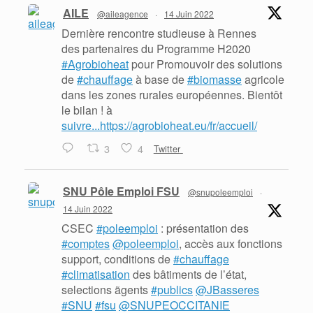
AILE
@aileagence
·
14 Juin 2022
Dernière rencontre studieuse à Rennes
des partenaires du Programme H2020
#Agrobioheat
pour Promouvoir des solutions
de
#chauffage
à base de
#biomasse
agricole
dans les zones rurales européennes. Bientôt
le bilan ! à
suivre...https://agrobioheat.eu/fr/accueil/
3
4
Twitter
SNU Pôle Emploi FSU
@snupoleemploi
·
14 Juin 2022
CSEC
#poleemploi
: présentation des
#comptes
@poleemploi
, accès aux fonctions
support, conditions de
#chauffage
#climatisation
des bâtiments de l’état,
selections ãgents
#publics
@JBasseres
#SNU
#fsu
@SNUPEOCCITANIE