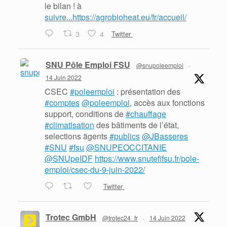
le bilan ! à
suivre...https://agrobioheat.eu/fr/accueil/
3
4
Twitter
SNU Pôle Emploi FSU
@snupoleemploi
·
14 Juin 2022
CSEC
#poleemploi
: présentation des
#comptes
@poleemploi
, accès aux fonctions
support, conditions de
#chauffage
#climatisation
des bâtiments de l’état,
selections ãgents
#publics
@JBasseres
#SNU
#fsu
@SNUPEOCCITANIE
@SNUpeIDF
https://www.snutefifsu.fr/pole-
emploi/csec-du-9-juin-2022/
Twitter
Trotec GmbH
@trotec24_fr
·
14 Juin 2022