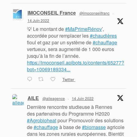
IMOCONSEIL France
@imoconseilfranc
·
14 Juin 2022
💡 Le montant de
#MaPrimeRénov
’,
accordée pour remplacer les
#chaudières
fioul et gaz par un système de
#chauffage
vertueux, sera augmenté de 1 000 euros
jusqu’à la fin de l’année.
https://imoconseil.apibots.io/contents/65277?
bot=10069189334...
Twitter
AILE
@aileagence
·
14 Juin 2022
Dernière rencontre studieuse à Rennes
des partenaires du Programme H2020
#Agrobioheat
pour Promouvoir des solutions
de
#chauffage
à base de
#biomasse
agricole
dans les zones rurales européennes. Bientôt