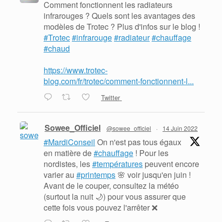
Comment fonctionnent les radiateurs
infrarouges ? Quels sont les avantages des
modèles de Trotec ? Plus d'infos sur le blog !
#Trotec
#infrarouge
#radiateur
#chauffage
#chaud
https://www.trotec-
blog.com/fr/trotec/comment-fonctionnent-l...
Twitter
Sowee_Officiel
@sowee_officiel
·
14 Juin 2022
#MardiConseil
On n'est pas tous égaux
en matière de
#chauffage
! Pour les
nordistes, les
#températures
peuvent encore
varier au
#printemps
🌸 voir jusqu'en juin !
Avant de le couper, consultez la météo
(surtout la nuit 🌙) pour vous assurer que
cette fois vous pouvez l'arrêter ❌