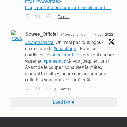
https://www.trotec-
blog.com/fr/trotec/comment-fonctionnent-l...
Twitter
Sowee_Officiel
@sowee_officiel
·
14 Juin 2022
#MardiConseil
On n'est pas tous égaux
en matière de
#chauffage
! Pour les
nordistes, les
#températures
peuvent encore
varier au
#printemps
🌸 voir jusqu'en juin !
Avant de le couper, consultez la météo
(surtout la nuit 🌙) pour vous assurer que
cette fois vous pouvez l'arrêter ❌
3
Twitter
Load More