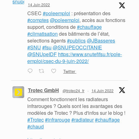
14 Juin 2022
CSEC
#poleemploi
: présentation des
#comptes
@poleemploi
, accès aux fonctions
support, conditions de
#chauffage
#climatisation
des bâtiments de l’état,
selections ãgents
#publics
@JBasseres
#SNU
#fsu
@SNUPEOCCITANIE
@SNUpeIDF
https://www.snutefifsu.fr/pole-
emploi/csec-du-9-juin-2022/
Twitter
Trotec GmbH
@trotec24_fr
·
14 Juin 2022
Comment fonctionnent les radiateurs
infrarouges ? Quels sont les avantages des
modèles de Trotec ? Plus d'infos sur le blog !
#Trotec
#infrarouge
#radiateur
#chauffage
#chaud