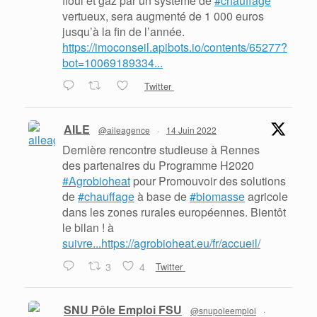
fioul et gaz par un système de
#chauffage
vertueux, sera augmenté de 1 000 euros
jusqu’à la fin de l’année.
https://imoconseil.apibots.io/contents/65277?
bot=10069189334...
Twitter
AILE
@aileagence
·
14 Juin 2022
Dernière rencontre studieuse à Rennes
des partenaires du Programme H2020
#Agrobioheat
pour Promouvoir des solutions
de
#chauffage
à base de
#biomasse
agricole
dans les zones rurales européennes. Bientôt
le bilan ! à
suivre...https://agrobioheat.eu/fr/accueil/
3
4
Twitter
SNU Pôle Emploi FSU
@snupoleemploi
·