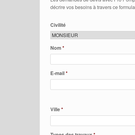
décrire vos besoins à travers ce formula
Civilité
Nom
*
E-mail
*
Ville
*
Types des travaux
*