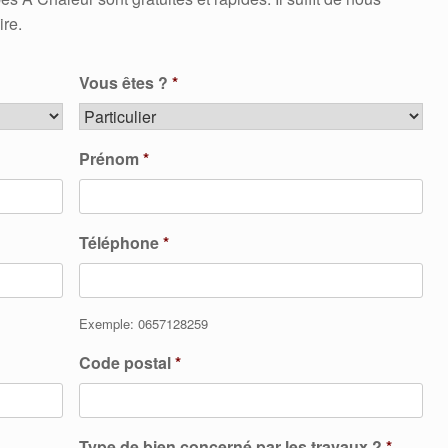
ire.
Vous êtes ?
*
Prénom
*
Téléphone
*
Exemple: 0657128259
Code postal
*
Type de bien concerné par les travaux ?
*