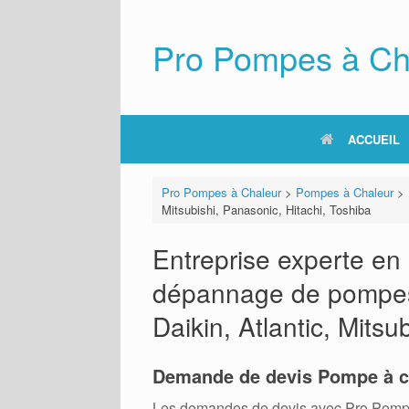
Skip
to
content
Pro Pompes à Ch
ACCUEIL
Pro Pompes à Chaleur
>
Pompes à Chaleur
>
Mitsubishi, Panasonic, Hitachi, Toshiba
Entreprise experte en i
dépannage de pompes 
Daikin, Atlantic, Mitsu
Demande de devis Pompe à c
Les demandes de devis avec Pro Pompes A