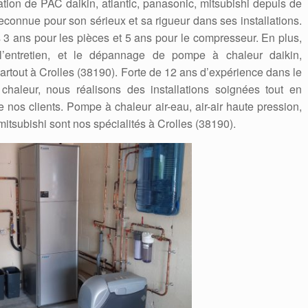
lation de PAC daikin, atlantic, panasonic, mitsubishi depuis de
connue pour son sérieux et sa rigueur dans ses installations.
es 3 ans pour les pièces et 5 ans pour le compresseur. En plus,
, l’entretien, et le dépannage de pompe à chaleur daikin,
 partout à Crolles (38190). Forte de 12 ans d’expérience dans le
aleur, nous réalisons des installations soignées tout en
e nos clients. Pompe à chaleur air-eau, air-air haute pression,
 mitsubishi sont nos spécialités à Crolles (38190).