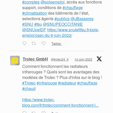
#comptes
@poleemploi
, accès aux fonctions
support, conditions de
#chauffage
#climatisation
des bâtiments de l’état,
selections ãgents
#publics
@JBasseres
#SNU
#fsu
@SNUPEOCCITANIE
@SNUpeIDF
https://www.snutefifsu.fr/pole-
emploi/csec-du-9-juin-2022/
Twitter
Trotec GmbH
@trotec24_fr
·
14 Juin 2022
Comment fonctionnent les radiateurs
infrarouges ? Quels sont les avantages des
modèles de Trotec ? Plus d'infos sur le blog !
#Trotec
#infrarouge
#radiateur
#chauffage
#chaud
https://www.trotec-
blog.com/fr/trotec/comment-fonctionnent-l...