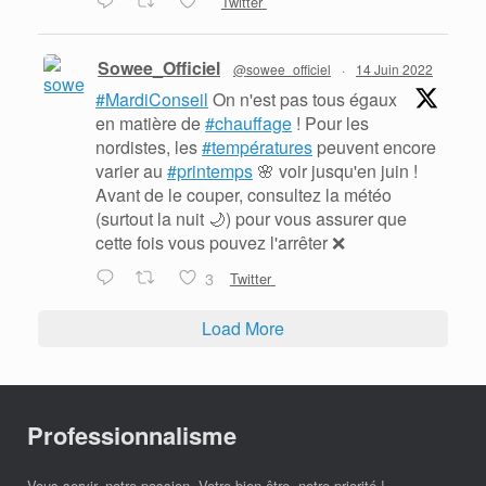
Twitter
Sowee_Officiel
@sowee_officiel
·
14 Juin 2022
#MardiConseil
On n'est pas tous égaux
en matière de
#chauffage
! Pour les
nordistes, les
#températures
peuvent encore
varier au
#printemps
🌸 voir jusqu'en juin !
Avant de le couper, consultez la météo
(surtout la nuit 🌙) pour vous assurer que
cette fois vous pouvez l'arrêter ❌
3
Twitter
Load More
Professionnalisme
Vous servir, notre passion. Votre bien être, notre priorité !