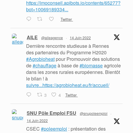
https://imoconseil.apibots.io/contents/65277?
bot=10069189334...
Twitter
AILE
@aileagence
·
14 Juin 2022
Dernière rencontre studieuse à Rennes
des partenaires du Programme H2020
#Agrobioheat
pour Promouvoir des solutions
de
#chauffage
à base de
#biomasse
agricole
dans les zones rurales européennes. Bientôt
le bilan ! à
suivre...https://agrobioheat.eu/fr/accueil/
3
4
Twitter
SNU Pôle Emploi FSU
@snupoleemploi
·
14 Juin 2022
CSEC
#poleemploi
: présentation des