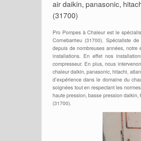
air daikin, panasonic, hitac
(31700)
Pro Pompes à Chaleur est le spécialis
Cornebarrieu (31700). Spécialiste de l
depuis de nombreuses années, notre é
installations. En effet nos installat
compresseur. En plus, nous intervenons
chaleur daikin, panasonic, hitachi, atla
d’expérience dans le domaine du chauf
soignées tout en respectant les normes e
haute pression, basse pression daikin, h
(31700).