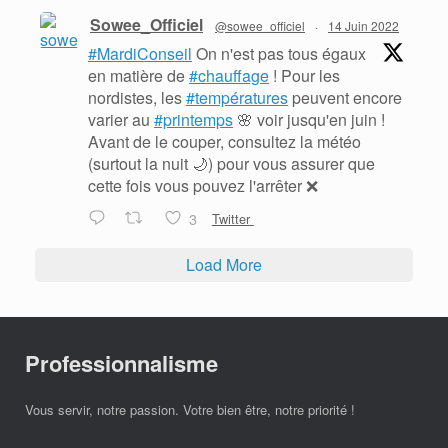
Sowee_Officiel
@sowee_officiel
·
14 Juin 2022
#MardiConseil
On n'est pas tous égaux
en matière de
#chauffage
! Pour les
nordistes, les
#températures
peuvent encore
varier au
#printemps
🌸 voir jusqu'en juin !
Avant de le couper, consultez la météo
(surtout la nuit 🌙) pour vous assurer que
cette fois vous pouvez l'arrêter ❌
3
Twitter
Load More
Professionnalisme
Vous servir, notre passion. Votre bien être, notre priorité !