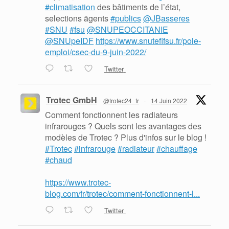
#climatisation
des bâtiments de l’état,
selections ãgents
#publics
@JBasseres
#SNU
#fsu
@SNUPEOCCITANIE
@SNUpeIDF
https://www.snutefifsu.fr/pole-
emploi/csec-du-9-juin-2022/
Twitter
Trotec GmbH
@trotec24_fr
·
14 Juin 2022
Comment fonctionnent les radiateurs
infrarouges ? Quels sont les avantages des
modèles de Trotec ? Plus d'infos sur le blog !
#Trotec
#infrarouge
#radiateur
#chauffage
#chaud
https://www.trotec-
blog.com/fr/trotec/comment-fonctionnent-l...
Twitter