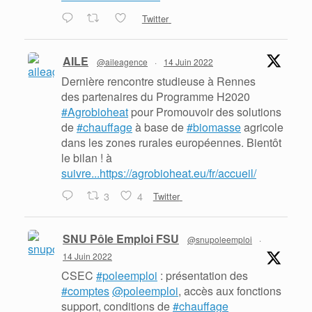
Twitter
AILE
@aileagence
·
14 Juin 2022
Dernière rencontre studieuse à Rennes
des partenaires du Programme H2020
#Agrobioheat
pour Promouvoir des solutions
de
#chauffage
à base de
#biomasse
agricole
dans les zones rurales européennes. Bientôt
le bilan ! à
suivre...https://agrobioheat.eu/fr/accueil/
3
4
Twitter
SNU Pôle Emploi FSU
@snupoleemploi
·
14 Juin 2022
CSEC
#poleemploi
: présentation des
#comptes
@poleemploi
, accès aux fonctions
support, conditions de
#chauffage