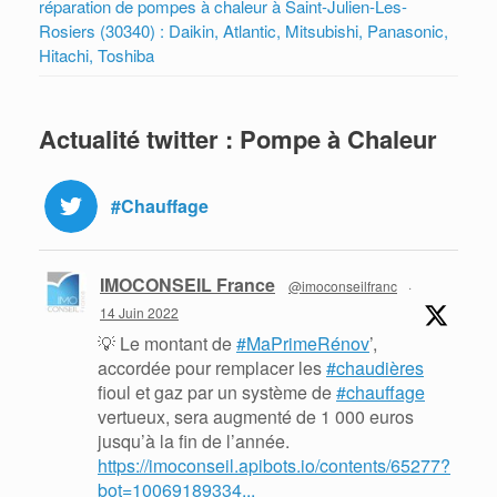
réparation de pompes à chaleur à Saint-Julien-Les-
Rosiers (30340) : Daikin, Atlantic, Mitsubishi, Panasonic,
Hitachi, Toshiba
Actualité twitter : Pompe à Chaleur
#Chauffage
IMOCONSEIL France
@imoconseilfranc
·
14 Juin 2022
💡 Le montant de
#MaPrimeRénov
’,
accordée pour remplacer les
#chaudières
fioul et gaz par un système de
#chauffage
vertueux, sera augmenté de 1 000 euros
jusqu’à la fin de l’année.
https://imoconseil.apibots.io/contents/65277?
bot=10069189334...