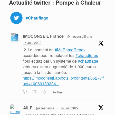
Actualité twitter : Pompe à Chaleur
#Chauffage
IMOCONSEIL France
@imoconseilfranc
·
14 Juin 2022
💡 Le montant de
#MaPrimeRénov
’,
accordée pour remplacer les
#chaudières
fioul et gaz par un système de
#chauffage
vertueux, sera augmenté de 1 000 euros
jusqu’à la fin de l’année.
https://imoconseil.apibots.io/contents/65277?
bot=10069189334...
Twitter
AILE
@aileagence
·
14 Juin 2022