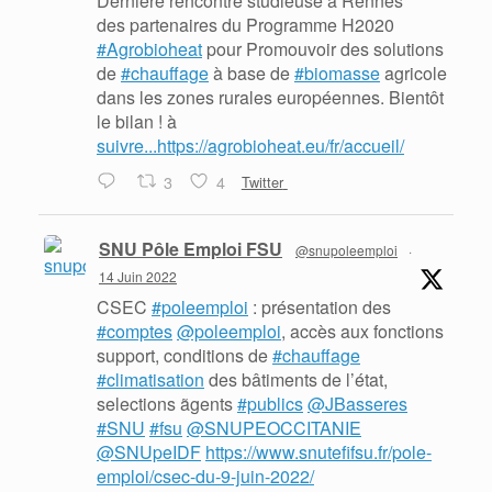
Dernière rencontre studieuse à Rennes
des partenaires du Programme H2020
#Agrobioheat
pour Promouvoir des solutions
de
#chauffage
à base de
#biomasse
agricole
dans les zones rurales européennes. Bientôt
le bilan ! à
suivre...https://agrobioheat.eu/fr/accueil/
3
4
Twitter
SNU Pôle Emploi FSU
@snupoleemploi
·
14 Juin 2022
CSEC
#poleemploi
: présentation des
#comptes
@poleemploi
, accès aux fonctions
support, conditions de
#chauffage
#climatisation
des bâtiments de l’état,
selections ãgents
#publics
@JBasseres
#SNU
#fsu
@SNUPEOCCITANIE
@SNUpeIDF
https://www.snutefifsu.fr/pole-
emploi/csec-du-9-juin-2022/