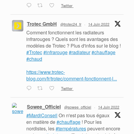
Twitter
Trotec GmbH
@trotec24_fr
·
14 Juin 2022
Comment fonctionnent les radiateurs
infrarouges ? Quels sont les avantages des
modèles de Trotec ? Plus d'infos sur le blog !
#Trotec
#infrarouge
#radiateur
#chauffage
#chaud
https://www.trotec-
blog.com/fr/trotec/comment-fonctionnent-l...
Twitter
Sowee_Officiel
@sowee_officiel
·
14 Juin 2022
#MardiConseil
On n'est pas tous égaux
en matière de
#chauffage
! Pour les
nordistes, les
#températures
peuvent encore