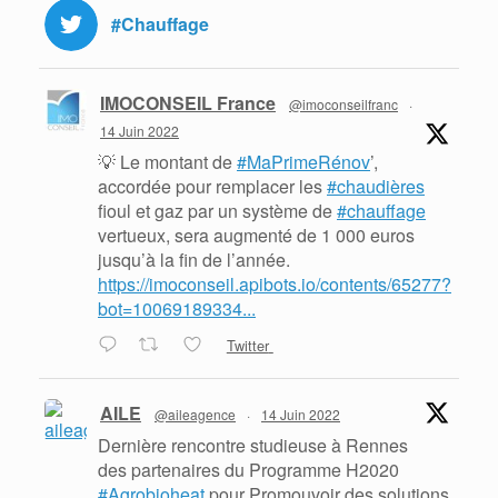
#Chauffage
IMOCONSEIL France
@imoconseilfranc
·
14 Juin 2022
💡 Le montant de
#MaPrimeRénov
’,
accordée pour remplacer les
#chaudières
fioul et gaz par un système de
#chauffage
vertueux, sera augmenté de 1 000 euros
jusqu’à la fin de l’année.
https://imoconseil.apibots.io/contents/65277?
bot=10069189334...
Twitter
AILE
@aileagence
·
14 Juin 2022
Dernière rencontre studieuse à Rennes
des partenaires du Programme H2020
#Agrobioheat
pour Promouvoir des solutions