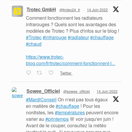
Trotec GmbH
@trotec24_fr
·
14 Juin 2022
Comment fonctionnent les radiateurs
infrarouges ? Quels sont les avantages des
modèles de Trotec ? Plus d'infos sur le blog !
#Trotec
#infrarouge
#radiateur
#chauffage
#chaud
https://www.trotec-
blog.com/fr/trotec/comment-fonctionnent-l...
Twitter
Sowee_Officiel
@sowee_officiel
·
14 Juin 2022
#MardiConseil
On n'est pas tous égaux
en matière de
#chauffage
! Pour les
nordistes, les
#températures
peuvent encore
varier au
#printemps
🌸 voir jusqu'en juin !
Avant de le couper, consultez la météo
(surtout la nuit 🌙) pour vous assurer que