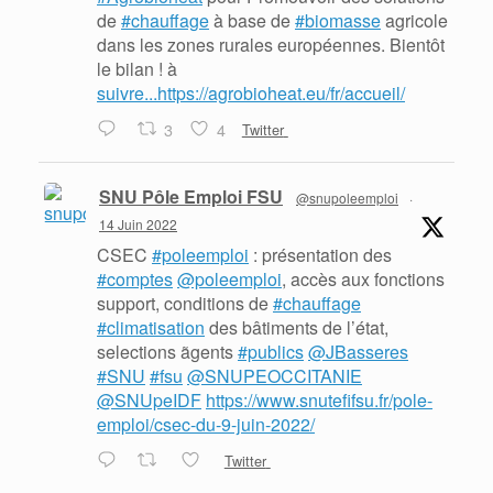
de
#chauffage
à base de
#biomasse
agricole
dans les zones rurales européennes. Bientôt
le bilan ! à
suivre...https://agrobioheat.eu/fr/accueil/
3
4
Twitter
SNU Pôle Emploi FSU
@snupoleemploi
·
14 Juin 2022
CSEC
#poleemploi
: présentation des
#comptes
@poleemploi
, accès aux fonctions
support, conditions de
#chauffage
#climatisation
des bâtiments de l’état,
selections ãgents
#publics
@JBasseres
#SNU
#fsu
@SNUPEOCCITANIE
@SNUpeIDF
https://www.snutefifsu.fr/pole-
emploi/csec-du-9-juin-2022/
Twitter