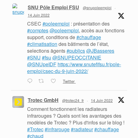
SNU Pôle Emploi FSU
@snupoleemploi
·
14 Juin 2022
CSEC
#poleemploi
: présentation des
#comptes
@poleemploi
, accès aux fonctions
support, conditions de
#chauffage
#climatisation
des bâtiments de l’état,
selections ãgents
#publics
@JBasseres
#SNU
#fsu
@SNUPEOCCITANIE
@SNUpeIDF
https://www.snutefifsu.fr/pole-
emploi/csec-du-9-juin-2022/
Twitter
Trotec GmbH
@trotec24_fr
·
14 Juin 2022
Comment fonctionnent les radiateurs
infrarouges ? Quels sont les avantages des
modèles de Trotec ? Plus d'infos sur le blog !
#Trotec
#infrarouge
#radiateur
#chauffage
#chaud