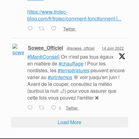
https://www.trotec-
blog.com/fr/trotec/comment-fonctionnent-l...
Twitter
Sowee_Officiel
@sowee_officiel
·
14 Juin 2022
#MardiConseil
On n'est pas tous égaux
en matière de
#chauffage
! Pour les
nordistes, les
#températures
peuvent encore
varier au
#printemps
🌸 voir jusqu'en juin !
Avant de le couper, consultez la météo
(surtout la nuit 🌙) pour vous assurer que
cette fois vous pouvez l'arrêter ❌
3
Twitter
Load More