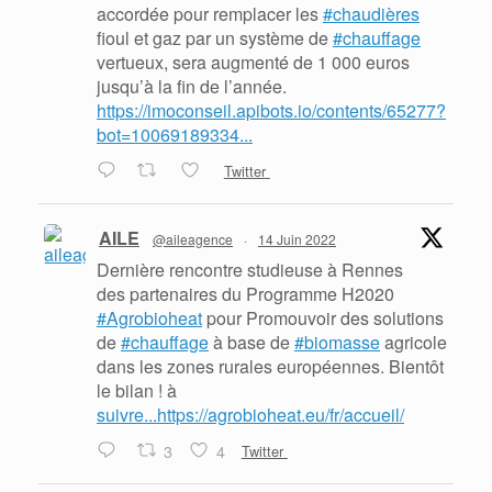
accordée pour remplacer les
#chaudières
fioul et gaz par un système de
#chauffage
vertueux, sera augmenté de 1 000 euros
jusqu’à la fin de l’année.
https://imoconseil.apibots.io/contents/65277?
bot=10069189334...
Twitter
AILE
@aileagence
·
14 Juin 2022
Dernière rencontre studieuse à Rennes
des partenaires du Programme H2020
#Agrobioheat
pour Promouvoir des solutions
de
#chauffage
à base de
#biomasse
agricole
dans les zones rurales européennes. Bientôt
le bilan ! à
suivre...https://agrobioheat.eu/fr/accueil/
3
4
Twitter