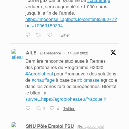
fioul et gaz par un système de
#chauffage
vertueux, sera augmenté de 1 000 euros
jusqu’à la fin de l’année.
https://imoconseil.apibots.io/contents/65277?
bot=10069189334...
Twitter
AILE
@aileagence
·
14 Juin 2022
Dernière rencontre studieuse à Rennes
des partenaires du Programme H2020
#Agrobioheat
pour Promouvoir des solutions
de
#chauffage
à base de
#biomasse
agricole
dans les zones rurales européennes. Bientôt
le bilan ! à
suivre...https://agrobioheat.eu/fr/accueil/
3
4
Twitter
SNU Pôle Emploi FSU
@snupoleemploi
·