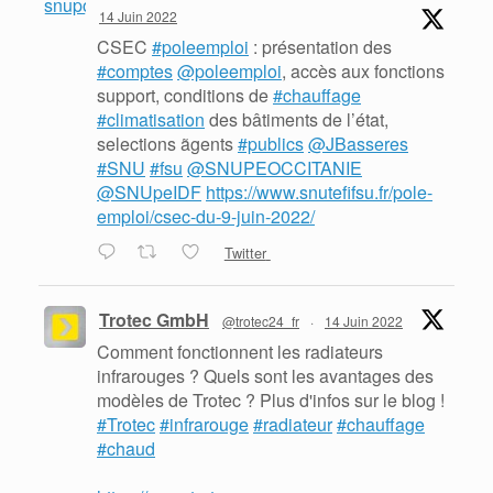
14 Juin 2022
CSEC
#poleemploi
: présentation des
#comptes
@poleemploi
, accès aux fonctions
support, conditions de
#chauffage
#climatisation
des bâtiments de l’état,
selections ãgents
#publics
@JBasseres
#SNU
#fsu
@SNUPEOCCITANIE
@SNUpeIDF
https://www.snutefifsu.fr/pole-
emploi/csec-du-9-juin-2022/
Twitter
Trotec GmbH
@trotec24_fr
·
14 Juin 2022
Comment fonctionnent les radiateurs
infrarouges ? Quels sont les avantages des
modèles de Trotec ? Plus d'infos sur le blog !
#Trotec
#infrarouge
#radiateur
#chauffage
#chaud