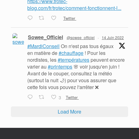
https://www.trotec-
blog.com/fr/trotec/comment-fonctionnent-l...
Twitter
Sowee_Officiel
@sowee_officiel
·
14 Juin 2022
#MardiConseil
On n'est pas tous égaux
en matière de
#chauffage
! Pour les
nordistes, les
#températures
peuvent encore
varier au
#printemps
🌸 voir jusqu'en juin !
Avant de le couper, consultez la météo
(surtout la nuit 🌙) pour vous assurer que
cette fois vous pouvez l'arrêter ❌
3
Twitter
Load More